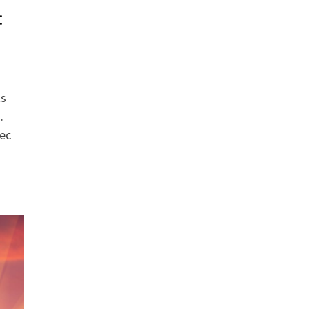
:
ts
.
vec