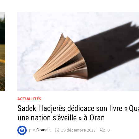
ACTUALITÉS
Sadek Hadjerès dédicace son livre « Q
une nation s’éveille » à Oran
par
Oranais
19 décembre 2013
0