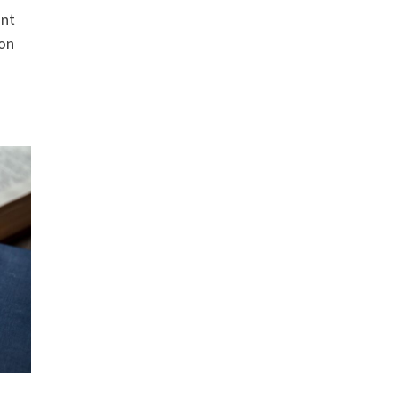
ant
ion