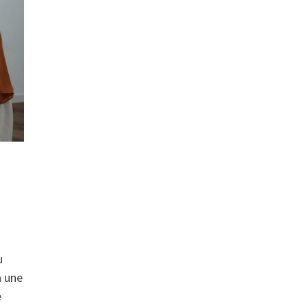
u
à une
e