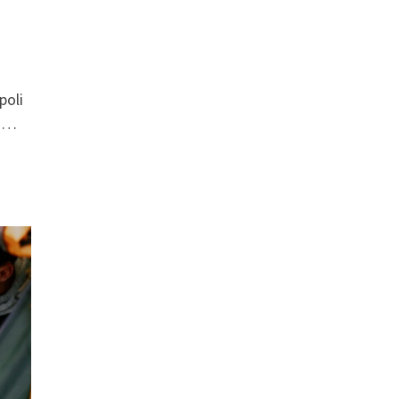
n
poli
e …