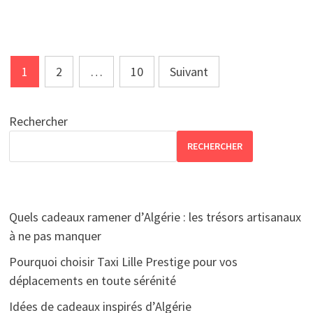
Pagination
1
2
…
10
Suivant
des
publications
Rechercher
RECHERCHER
Quels cadeaux ramener d’Algérie : les trésors artisanaux
à ne pas manquer
Pourquoi choisir Taxi Lille Prestige pour vos
déplacements en toute sérénité
Idées de cadeaux inspirés d’Algérie