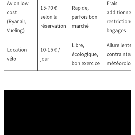
Avion low
Frais
15-70 €
Rapide,
cost
additionnels
selon la
parfois bon
(Ryanair,
restrictions
réservation
marché
Vueling)
bagages
Libre,
Allure lente,
Location
10-15 € /
écologique,
contraintes
vélo
jour
bon exercice
météorolog