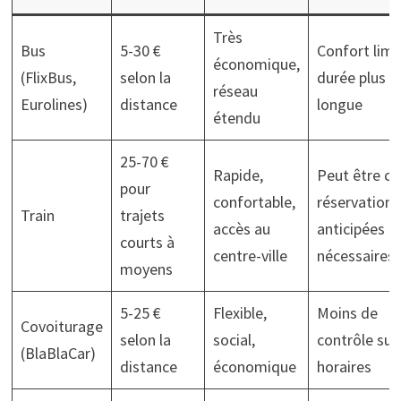
Très
Bus
5-30 €
Confort limi
économique,
(FlixBus,
selon la
durée plus
réseau
Eurolines)
distance
longue
étendu
25-70 €
Rapide,
Peut être ch
pour
confortable,
réservations
Train
trajets
accès au
anticipées
courts à
centre-ville
nécessaires
moyens
5-25 €
Flexible,
Moins de
Covoiturage
selon la
social,
contrôle sur 
(BlaBlaCar)
distance
économique
horaires