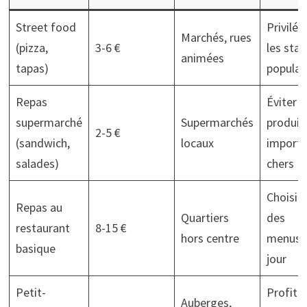
Street food
Privilég
Marchés, rues
(pizza,
3-6 €
les sta
animées
tapas)
populai
Repas
Éviter l
supermarché
Supermarchés
produit
2-5 €
(sandwich,
locaux
import
salades)
chers
Choisir
Repas au
Quartiers
des
restaurant
8-15 €
hors centre
menus 
basique
jour
Petit-
Profite
Auberges,