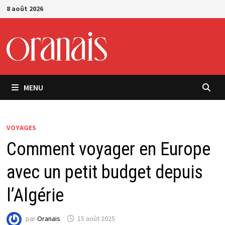
Passer
8 août 2026
au
contenu
MENU
VOYAGES
Comment voyager en Europe
avec un petit budget depuis
l’Algérie
par
Oranais
15 août 2025