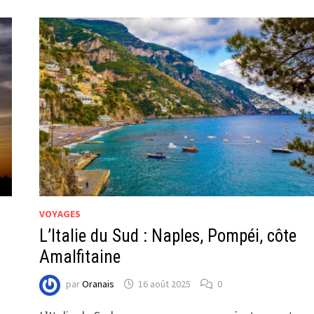
VOYAGES
L’Italie du Sud : Naples, Pompéi, côte
Amalfitaine
par
Oranais
16 août 2025
0