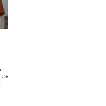
u
à une
e