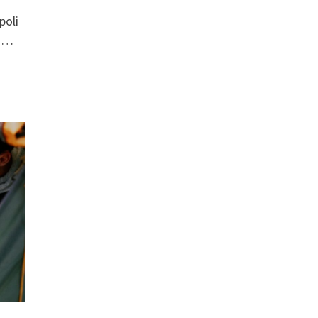
n
poli
e …