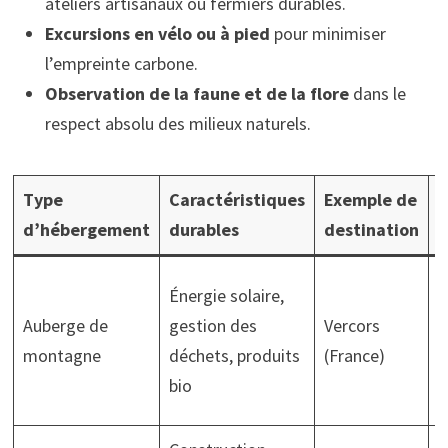
ateliers artisanaux ou fermiers durables.
Excursions en vélo ou à pied
pour minimiser
l’empreinte carbone.
Observation de la faune et de la flore
dans le
respect absolu des milieux naturels.
Type
Caractéristiques
Exemple de
A
d’hébergement
durables
destination
p
R
Énergie solaire,
a
Auberge de
gestion des
Vercors
p
montagne
déchets, produits
(France)
a
bio
d