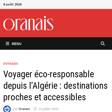
Passer
8 août 2026
au
contenu
MENU
VOYAGES
Voyager éco-responsable
depuis l’Algérie : destinations
proches et accessibles
par
Oranais
21 juillet 2025