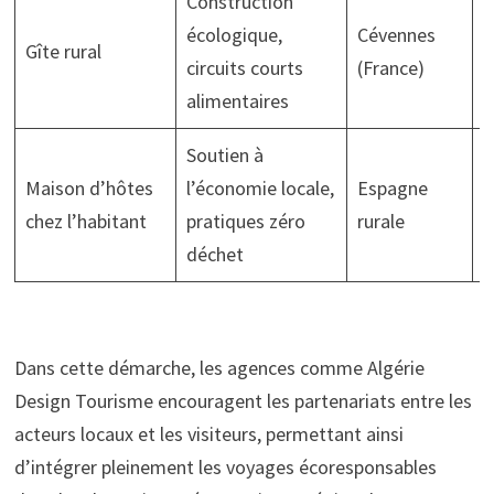
Construction
B
écologique,
Cévennes
n
Gîte rural
circuits courts
(France)
d
alimentaires
c
Soutien à
A
Maison d’hôtes
l’économie locale,
Espagne
a
chez l’habitant
pratiques zéro
rurale
d
déchet
r
Dans cette démarche, les agences comme Algérie
Design Tourisme encouragent les partenariats entre les
acteurs locaux et les visiteurs, permettant ainsi
d’intégrer pleinement les voyages écoresponsables