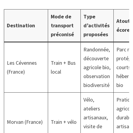
Mode de
Type
Atouts
Destination
transport
d’activités
écores
préconisé
proposées
Randonnée,
Parc na
découverte
protégé
Les Cévennes
Train + Bus
agricole bio,
courts,
(France)
local
observation
héberg
biodiversité
bio
Vélo,
Pratiq
ateliers
agricol
artisanaux,
durable
Morvan (France)
Train + vélo
visite de
artisana