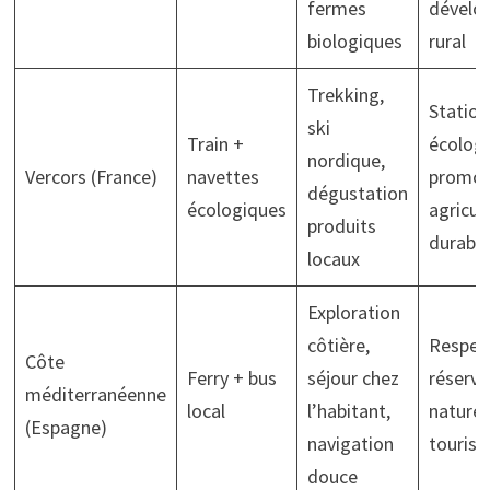
fermes
dévelo
biologiques
rural
Trekking,
Station
ski
Train +
écologi
nordique,
Vercors (France)
navettes
promot
dégustation
écologiques
agricul
produits
durable
locaux
Exploration
côtière,
Respec
Côte
Ferry + bus
séjour chez
réserve
méditerranéenne
local
l’habitant,
naturel
(Espagne)
navigation
tourism
douce