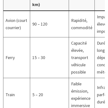
km)
Impac
Avion (court
Rapidité,
90 – 120
élevé,
courrier)
commodité
impor
Capacité
Durée
élevée,
longu
Ferry
15 – 30
transport
dépen
véhicule
condi
possible
météo
Faible
Infras
émission,
Train
5 – 20
parfoi
expérience
durée 
immersive