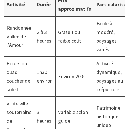
Prix
Activité
Durée
Particularités
approximatifs
Facile à
Randonnée
2 à 3
Gratuit ou
modéré,
Vallée de
heures
faible coût
paysages
l’Amour
variés
Excursion
Activité
quad
1h30
dynamique,
Environ 20 €
coucher de
environ
paysages au
soleil
crépuscule
Visite ville
Patrimoine
souterraine
3
Variable selon
historique
de
heures
guide
unique