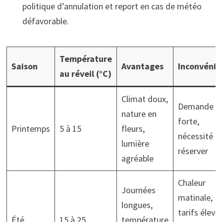
politique d’annulation et report en cas de météo
défavorable.
Température
Saison
Avantages
Inconvénie
au réveil (°C)
Climat doux,
Demande
nature en
forte,
Printemps
5 à 15
fleurs,
nécessité d
lumière
réserver
agréable
Chaleur
Journées
matinale,
longues,
tarifs élevés
Été
15 à 25
température