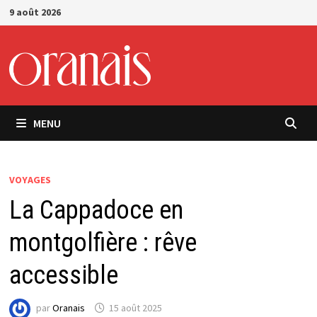
Passer
9 août 2026
au
contenu
MENU
VOYAGES
La Cappadoce en
montgolfière : rêve
accessible
par
Oranais
15 août 2025