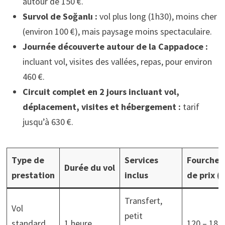
autour de 150 €.
Survol de Soğanlı :
vol plus long (1h30), moins cher
(environ 100 €), mais paysage moins spectaculaire.
Journée découverte autour de la Cappadoce :
incluant vol, visites des vallées, repas, pour environ
460 €.
Circuit complet en 2 jours incluant vol,
déplacement, visites et hébergement :
tarif
jusqu’à 630 €.
Type de
Services
Fourchet
Durée du vol
prestation
inclus
de prix (€
Transfert,
Vol
petit
standard
1 heure
120 – 180