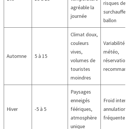
risques de
agréable la
surchauffe
journée
ballon
Climat doux,
couleurs
Variabilité
vives,
météo,
Automne
5 à 15
volumes de
réservation
touristes
recommand
moindres
Paysages
enneigés
Froid intens
Hiver
-5 à 5
féériques,
annulations
atmosphère
fréquentes
unique