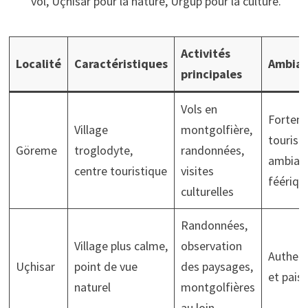
vol, Uçhisar pour la nature, Ürgüp pour la culture.
Activités
Localité
Caractéristiques
Ambia
principales
Vols en
Fortem
Village
montgolfière,
touristi
Göreme
troglodyte,
randonnées,
ambian
centre touristique
visites
féériqu
culturelles
Randonnées,
Village plus calme,
observation
Authen
Uçhisar
point de vue
des paysages,
et paisi
naturel
montgolfières
au loin