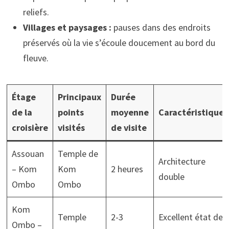
reliefs.
Villages et paysages :
pauses dans des endroits
préservés où la vie s’écoule doucement au bord du
fleuve.
Étage
Principaux
Durée
de la
points
moyenne
Caractéristique
croisière
visités
de visite
Assouan
Temple de
Architecture
– Kom
Kom
2 heures
double
Ombo
Ombo
Kom
Temple
2-3
Excellent état de
Ombo –