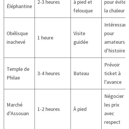
2-3 heures
à pied et
pour éviter
Éléphantine
felouque
la chaleur
Intéressant
Obélisque
Visite
pour
1 heure
inachevé
guidée
amateurs
d’histoire
Prévoir
Temple de
3-4 heures
Bateau
ticket à
Philae
l’avance
Négocier
Marché
les prix
1-2 heures
À pied
d’Assouan
avec
respect