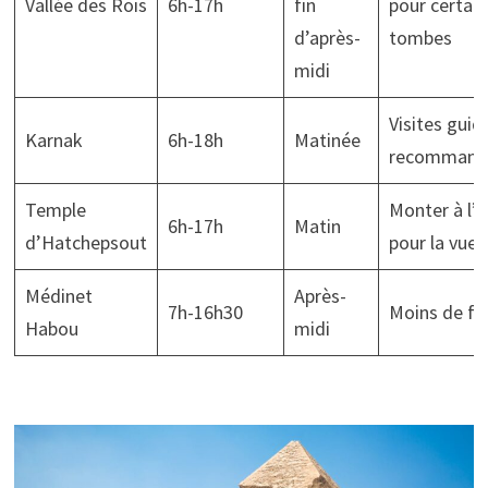
Vallée des Rois
6h-17h
fin
pour certai
d’après-
tombes
midi
Visites guid
Karnak
6h-18h
Matinée
recommand
Temple
Monter à l’
6h-17h
Matin
d’Hatchepsout
pour la vue
Médinet
Après-
7h-16h30
Moins de fo
Habou
midi