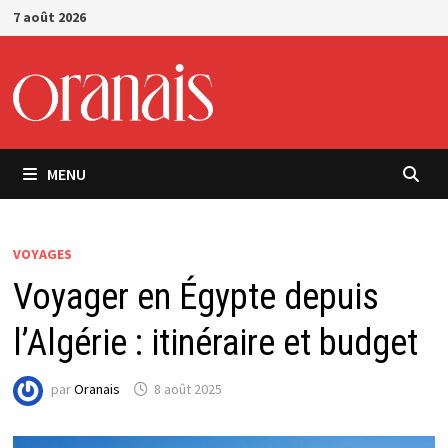
Passer
7 août 2026
au
contenu
MENU
VOYAGES
Voyager en Égypte depuis
l’Algérie : itinéraire et budget
par
Oranais
8 août 2025