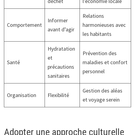
déchet
l’économie locale
Relations
Informer
Comportement
harmonieuses avec
avant d’agir
les habitants
Hydratation
Prévention des
et
Santé
maladies et confort
précautions
personnel
sanitaires
Gestion des aléas
Organisation
Flexibilité
et voyage serein
Adopter une approche culturelle