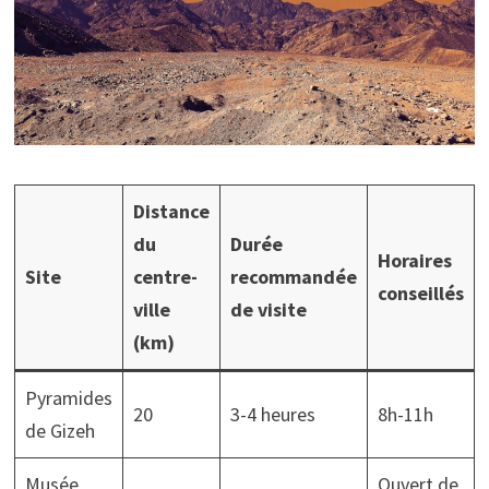
Distance
du
Durée
Horaires
Site
centre-
recommandée
conseillés
ville
de visite
(km)
Pyramides
20
3-4 heures
8h-11h
de Gizeh
Musée
Ouvert de