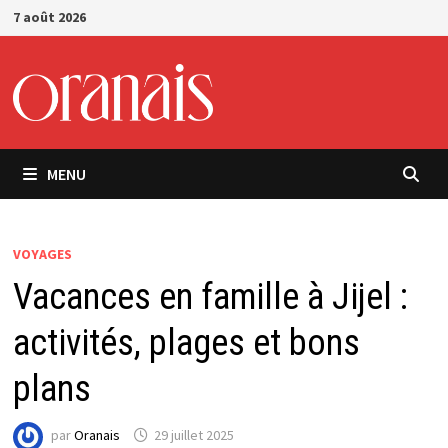
Passer
7 août 2026
au
contenu
MENU
VOYAGES
Vacances en famille à Jijel :
activités, plages et bons
plans
par
Oranais
29 juillet 2025