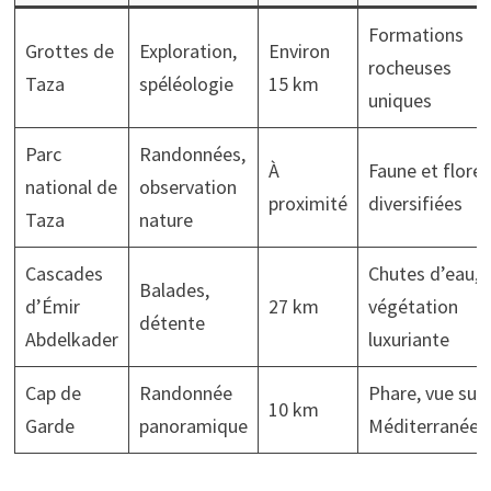
Formations
Grottes de
Exploration,
Environ
rocheuses
Taza
spéléologie
15 km
uniques
Parc
Randonnées,
À
Faune et flore
national de
observation
proximité
diversifiées
Taza
nature
Cascades
Chutes d’eau,
Balades,
d’Émir
27 km
végétation
détente
Abdelkader
luxuriante
Cap de
Randonnée
Phare, vue sur
10 km
Garde
panoramique
Méditerranée