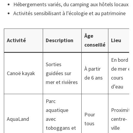
Hébergements variés, du camping aux hôtels locaux
Activités sensibilisant à l’écologie et au patrimoine
Âge
Activité
Description
Lieu
conseillé
En bord
Sorties
À partir
de mer et
Canoë kayak
guidées sur
de 6 ans
cours
mer et rivières
d’eau
Parc
aquatique
Proximité
Pour
AquaLand
avec
centre-
tous
toboggans et
ville