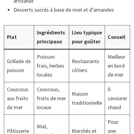
artisanat
Desserts sucrés à base de miel et d’amandes
Ingrédients
Lieu typique
Plat
Conseil
principaux
pour goûter
Poisson
Meilleur
Grillade de
Restaurants
frais, herbes
en bord
poisson
côtiers
locales
de mer
Couscous
Couscous,
À
Maison
aux fruits
fruits de mer
savourer
traditionnelle
de mer
locaux
chaud
Pour
Miel,
Pâtisserie
Marchés et
une