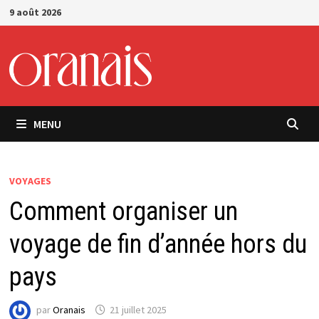
Passer
9 août 2026
au
contenu
MENU
VOYAGES
Comment organiser un
voyage de fin d’année hors du
pays
par
Oranais
21 juillet 2025