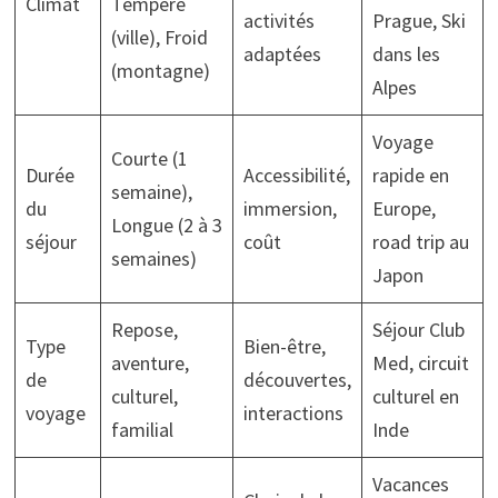
Climat
Tempéré
activités
Prague, Ski
(ville), Froid
adaptées
dans les
(montagne)
Alpes
Voyage
Courte (1
Durée
Accessibilité,
rapide en
semaine),
du
immersion,
Europe,
Longue (2 à 3
séjour
coût
road trip au
semaines)
Japon
Repose,
Séjour Club
Type
Bien-être,
aventure,
Med, circuit
de
découvertes,
culturel,
culturel en
voyage
interactions
familial
Inde
Vacances