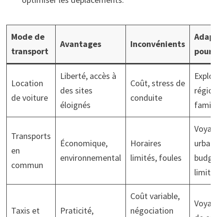
Mode de
Adap
Avantages
Inconvénients
transport
pour
Liberté, accès à
Explor
Location
Coût, stress de
des sites
région
de voiture
conduite
éloignés
famill
Voyag
Transports
Économique,
Horaires
urbain
en
environnemental
limités, foules
budge
commun
limité
Coût variable,
Voyag
Taxis et
Praticité,
négociation