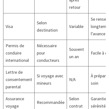
retour
Se rensei
Selon
Visa
Variable
longtemp
destination
l’avance
Permis de
Nécessaire
Souvent
conduire
pour
Facile à o
un an
international
conducteurs
Lettre de
Si voyage avec
À prépare
consentement
N/A
mineurs
soin
parental
Assurance
Selon
Garantie
Recommandée
voyage
contrat
sérénité