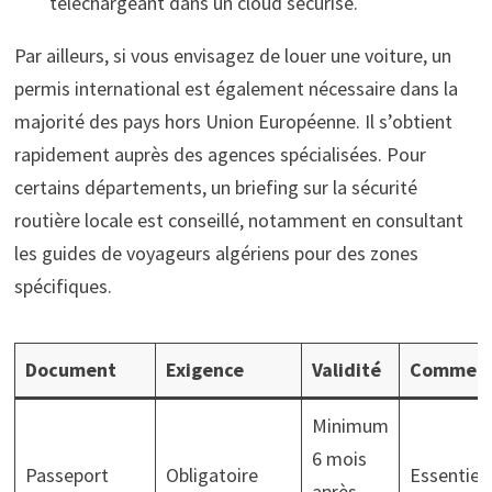
téléchargeant dans un cloud sécurisé.
Par ailleurs, si vous envisagez de louer une voiture, un
permis international est également nécessaire dans la
majorité des pays hors Union Européenne. Il s’obtient
rapidement auprès des agences spécialisées. Pour
certains départements, un briefing sur la sécurité
routière locale est conseillé, notamment en consultant
les guides de voyageurs algériens pour des zones
spécifiques.
Document
Exigence
Validité
Comment
Minimum
6 mois
Passeport
Obligatoire
Essentiel
après