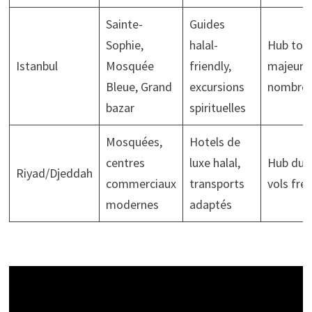
Sainte-
Guides
Sophie,
halal-
Hub tour
Istanbul
Mosquée
friendly,
majeur,
Bleue, Grand
excursions
nombreu
bazar
spirituelles
Mosquées,
Hotels de
centres
luxe halal,
Hub du G
Riyad/Djeddah
commerciaux
transports
vols fré
modernes
adaptés