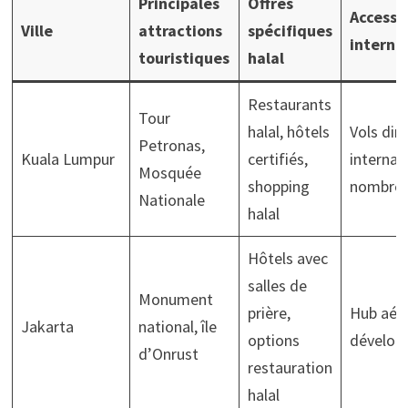
Principales
Offres
Accessib
Ville
attractions
spécifiques
interna
touristiques
halal
Restaurants
Tour
halal, hôtels
Vols dir
Petronas,
Kuala Lumpur
certifiés,
internat
Mosquée
shopping
nombre
Nationale
halal
Hôtels avec
salles de
Monument
prière,
Hub aéri
Jakarta
national, île
options
dévelop
d’Onrust
restauration
halal