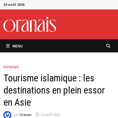
Passer
10 août 2026
au
contenu
MENU
VOYAGES
Tourisme islamique : les
destinations en plein essor
en Asie
par
Oranais
12 août 2025