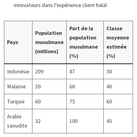
innovateurs dans l’expérience client halal
Part de la
Classe
Population
population
moyenne
Pays
musulmane
musulmane
estimée
(millions)
(%)
(%)
Indonésie
209
87
30
Malaisie
20
60
40
Turquie
60
75
60
Arabie
32
100
45
saoudite