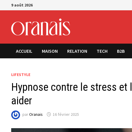
Passer
9 août 2026
au
contenu
ACCUEIL
MAISON
RELATION
TECH
B2B
LIFESTYLE
Hypnose contre le stress et 
aider
par
Oranais
16 février 2025