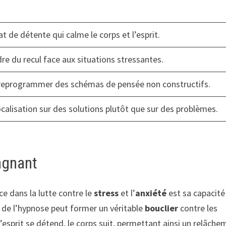
at de détente qui calme le corps et l’esprit.
re du recul face aux situations stressantes.
reprogrammer des schémas de pensée non constructifs.
focalisation sur des solutions plutôt que sur des problèmes.
agnant
ce dans la lutte contre le
stress
et l’
anxiété
est sa capacité
e de l’hypnose peut former un véritable
bouclier
contre les
l’esprit se détend, le corps suit, permettant ainsi un relâch