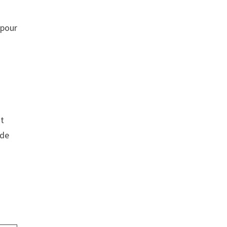
 pour
at
 de