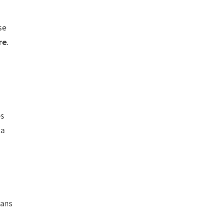
se
re
.
es
la
dans