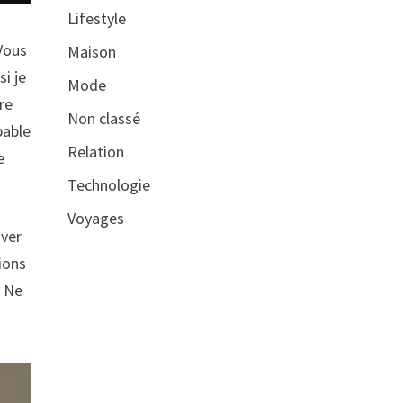
Lifestyle
 Vous
Maison
si je
Mode
re
Non classé
pable
Relation
e
Technologie
Voyages
uver
sions
. Ne