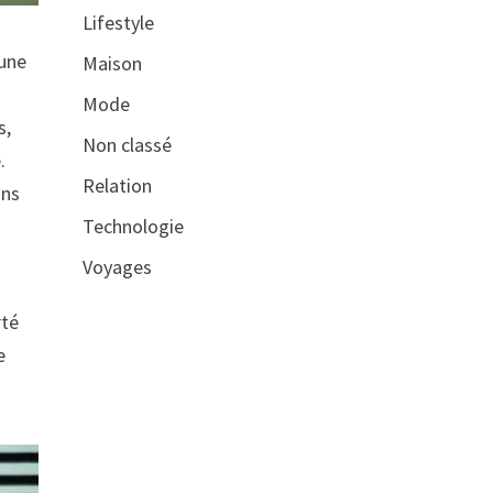
Lifestyle
 une
Maison
Mode
s,
Non classé
.
Relation
ons
Technologie
Voyages
rté
e