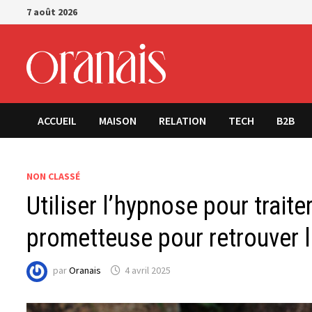
Passer
7 août 2026
au
contenu
ACCUEIL
MAISON
RELATION
TECH
B2B
NON CLASSÉ
Utiliser l’hypnose pour traite
prometteuse pour retrouver l
par
Oranais
4 avril 2025