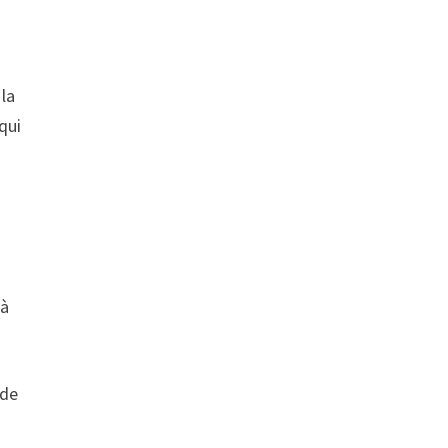
 la
qui
 à
 de