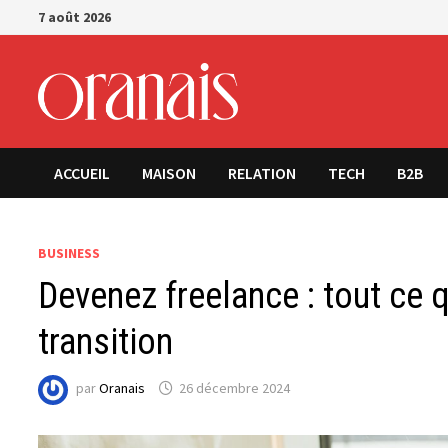
Passer
7 août 2026
au
contenu
ACCUEIL
MAISON
RELATION
TECH
B2B
BUSINESS
Devenez freelance : tout ce qu
transition
par
Oranais
26 décembre 2024