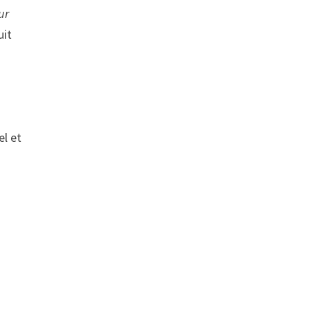
ur
uit
el et
s