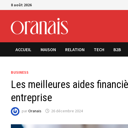
Passer
8 août 2026
au
contenu
ACCUEIL
MAISON
RELATION
TECH
B2B
BUSINESS
Les meilleures aides financiè
entreprise
par
Oranais
26 décembre 2024