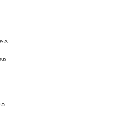
vec
nus
les