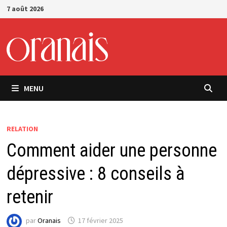
Passer
7 août 2026
au
contenu
MENU
RELATION
Comment aider une personne
dépressive : 8 conseils à
retenir
par
Oranais
17 février 2025