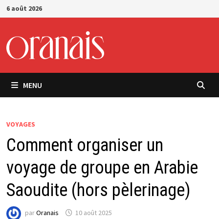
Passer
6 août 2026
au
contenu
MENU
VOYAGES
Comment organiser un
voyage de groupe en Arabie
Saoudite (hors pèlerinage)
par
Oranais
10 août 2025