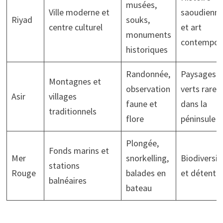
musées,
Ville moderne et
saoudienn
Riyad
souks,
centre culturel
et art
monuments
contempor
historiques
Randonnée,
Paysages
Montagnes et
observation
verts rares
Asir
villages
faune et
dans la
traditionnels
flore
péninsule
Plongée,
Fonds marins et
Mer
snorkelling,
Biodiversit
stations
Rouge
balades en
et détente
balnéaires
bateau