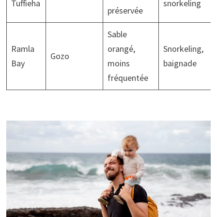
Tuffieha
snorkeling
préservée
Sable
Ramla
orangé,
Snorkeling,
Gozo
Bay
moins
baignade
fréquentée