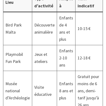
Lieu
d’activité
à
indicatif
Enfants
Bird Park
Découverte
de 4
10-15 €
Malta
animalière
ans et
plus
Enfants
Playmobil
Jeux et
2-10
12-18 €
Fun Park
ateliers
ans
Gratuit pour
Musée
Enfants
moins de 6
Visite
national
8 ans et
ans, demi-
éducative
d’Archéologie
plus
tarif jusqu’à
26 ans