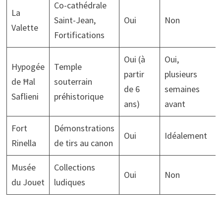
Co-cathédrale
La
Saint-Jean,
Oui
Non
Valette
Fortifications
Oui (à
Oui,
Hypogée
Temple
partir
plusieurs
de Ħal
souterrain
de 6
semaines
Saflieni
préhistorique
ans)
avant
Fort
Démonstrations
Oui
Idéalement
Rinella
de tirs au canon
Musée
Collections
Oui
Non
du Jouet
ludiques