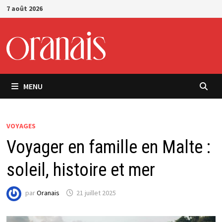
Passer
7 août 2026
au
contenu
MENU
VOYAGES
Voyager en famille en Malte :
soleil, histoire et mer
par
Oranais
21 juillet 2025