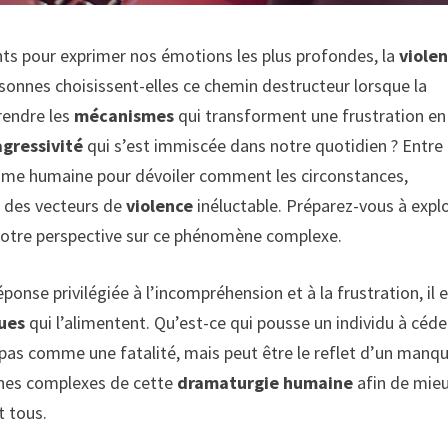
ts pour exprimer nos émotions les plus profondes, la
viole
sonnes choisissent-elles ce chemin destructeur lorsque la
rendre les
mécanismes
qui transforment une frustration en
agressivité
qui s’est immiscée dans notre quotidien ? Entre 
l’âme humaine pour dévoiler comment les circonstances,
r des vecteurs de
violence
inéluctable. Préparez-vous à expl
 votre perspective sur ce phénomène complexe.
onse privilégiée à l’incompréhension et à la frustration, il 
ues
qui l’alimentent. Qu’est-ce qui pousse un individu à céde
as comme une fatalité, mais peut être le reflet d’un manq
ines complexes de cette
dramaturgie humaine
afin de mie
 tous.