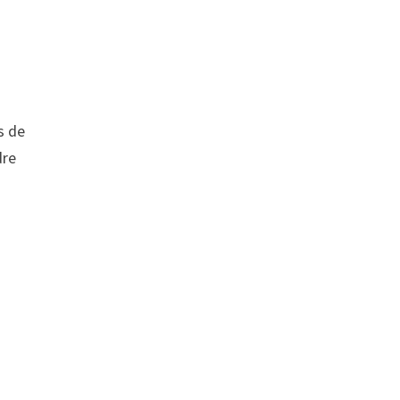
s de
dre