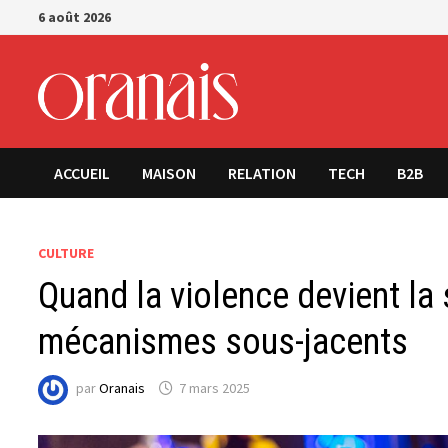
Passer
6 août 2026
au
contenu
ACCUEIL
MAISON
RELATION
TECH
B2B
CULTURE
Quand la violence devient la
mécanismes sous-jacents
par
Oranais
7 mars 2025