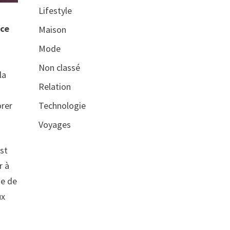
Lifestyle
nce
Maison
Mode
Non classé
la
Relation
orer
Technologie
Voyages
est
r à
ue de
ux