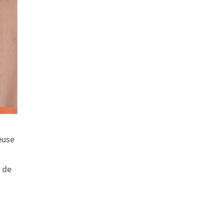
euse
r de