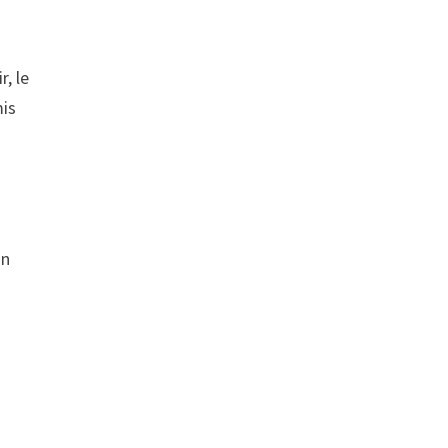
r, le
mis
un