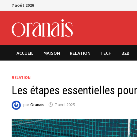
Passer
7 août 2026
au
contenu
ACCUEIL
MAISON
RELATION
TECH
B2B
RELATION
Les étapes essentielles pou
par
Oranais
7 avril 2025