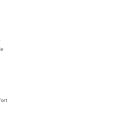
e
de
fort