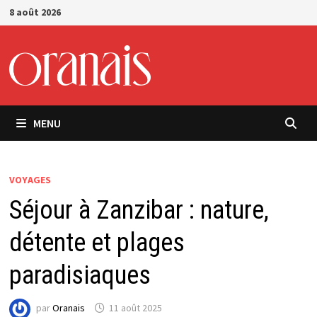
Passer
8 août 2026
au
contenu
MENU
VOYAGES
Séjour à Zanzibar : nature,
détente et plages
paradisiaques
par
Oranais
11 août 2025