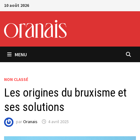
Passer
10 août 2026
au
contenu
MENU
NON CLASSÉ
Les origines du bruxisme et
ses solutions
par
Oranais
4 avril 2025