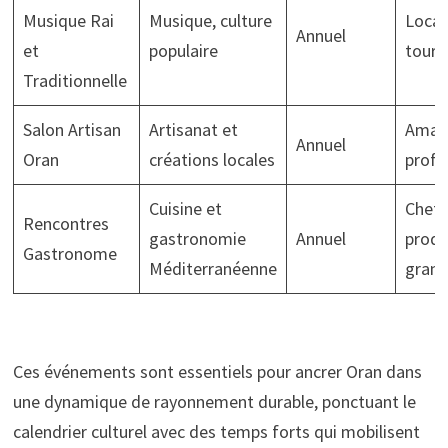
Musique Rai
Musique, culture
Locau
Annuel
et
populaire
touri
Traditionnelle
Salon Artisan
Artisanat et
Amate
Annuel
Oran
créations locales
profe
Cuisine et
Chefs
Rencontres
gastronomie
Annuel
produ
Gastronome
Méditerranéenne
grand
Ces événements sont essentiels pour ancrer Oran dans
une dynamique de rayonnement durable, ponctuant le
calendrier culturel avec des temps forts qui mobilisent