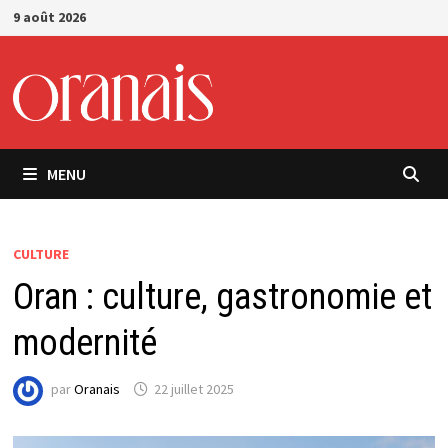
Passer
9 août 2026
au
contenu
MENU
CULTURE
Oran : culture, gastronomie et
modernité
par
Oranais
22 juillet 2025