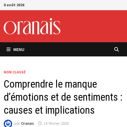
Passer
8 août 2026
au
contenu
MENU
NON CLASSÉ
Comprendre le manque
d’émotions et de sentiments :
causes et implications
par
Oranais
15 février 2025