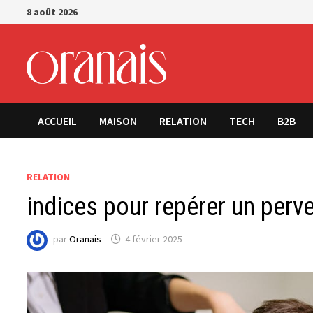
Passer
8 août 2026
au
contenu
ACCUEIL
MAISON
RELATION
TECH
B2B
RELATION
indices pour repérer un perv
par
Oranais
4 février 2025