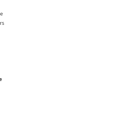
re
rs
e