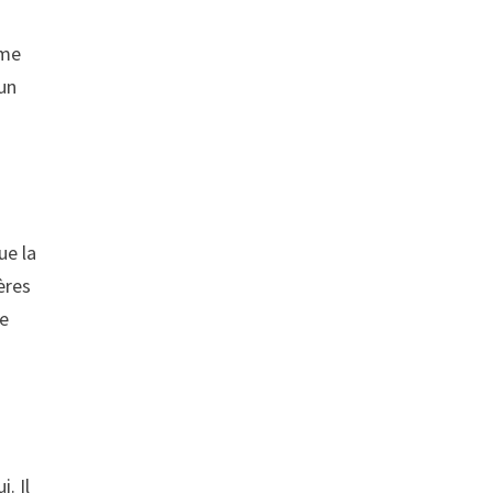
ime
 un
ue la
ères
te
i. Il