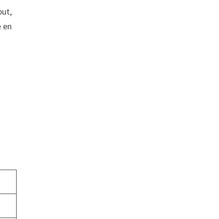
but,
e en