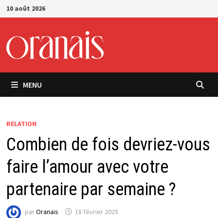
Passer
10 août 2026
au
contenu
MENU
RELATION
Combien de fois devriez-vous
faire l’amour avec votre
partenaire par semaine ?
par
Oranais
18 février 2025