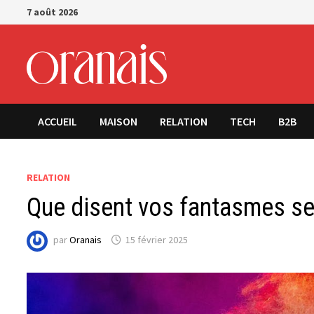
Passer
7 août 2026
au
contenu
ACCUEIL
MAISON
RELATION
TECH
B2B
RELATION
Que disent vos fantasmes se
par
Oranais
15 février 2025