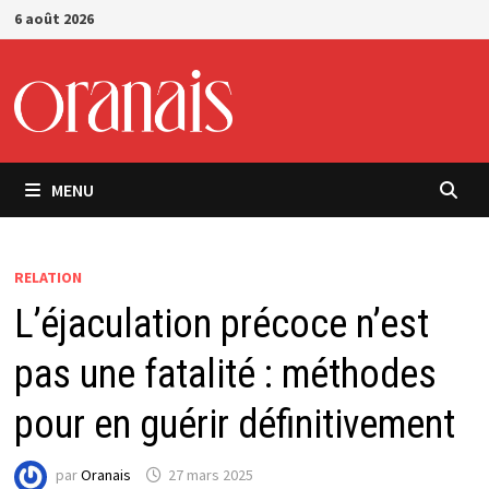
Passer
6 août 2026
au
contenu
MENU
RELATION
L’éjaculation précoce n’est
pas une fatalité : méthodes
pour en guérir définitivement
par
Oranais
27 mars 2025