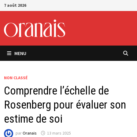
Passer
7 août 2026
au
contenu
MENU
NON CLASSÉ
Comprendre l’échelle de
Rosenberg pour évaluer son
estime de soi
par
Oranais
13 mars 2025