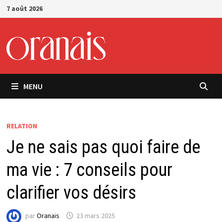
Passer
7 août 2026
au
contenu
MENU
RELATION
Je ne sais pas quoi faire de
ma vie : 7 conseils pour
clarifier vos désirs
par
Oranais
23 mars 2025