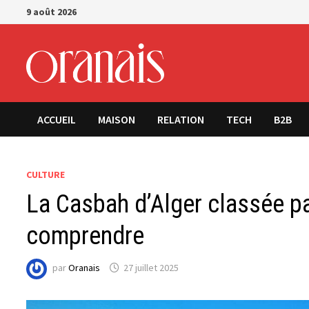
Passer
9 août 2026
au
contenu
ACCUEIL
MAISON
RELATION
TECH
B2B
CULTURE
La Casbah d’Alger classée pa
comprendre
par
Oranais
27 juillet 2025