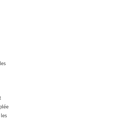
les
t
uplée
 les