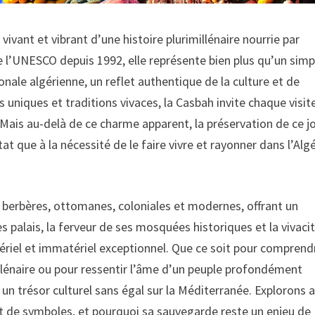
vant et vibrant d’une histoire plurimillénaire nourrie par
e l’UNESCO depuis 1992, elle représente bien plus qu’un simp
nale algérienne, un reflet authentique de la culture et de
es uniques et traditions vivaces, la Casbah invite chaque visit
Mais au-delà de ce charme apparent, la préservation de ce j
at que à la nécessité de le faire vivre et rayonner dans l’Algé
ces berbères, ottomanes, coloniales et modernes, offrant un
ses palais, la ferveur de ses mosquées historiques et la vivaci
ériel et immatériel exceptionnel. Que ce soit pour comprend
llénaire ou pour ressentir l’âme d’un peuple profondément
 un trésor culturel sans égal sur la Méditerranée. Explorons a
nt de symboles, et pourquoi sa sauvegarde reste un enjeu de