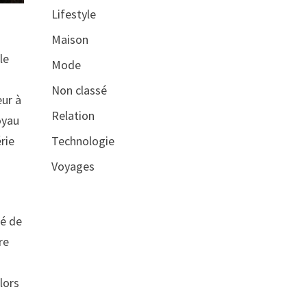
Lifestyle
Maison
le
Mode
Non classé
eur à
Relation
oyau
rie
Technologie
Voyages
té de
re
lors