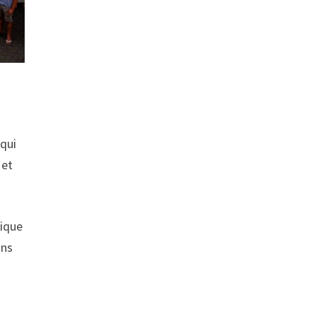
 qui
 et
nique
ons