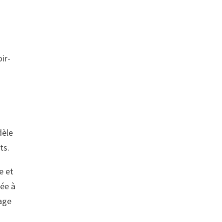
ir-
dèle
ts.
e et
tée à
sage