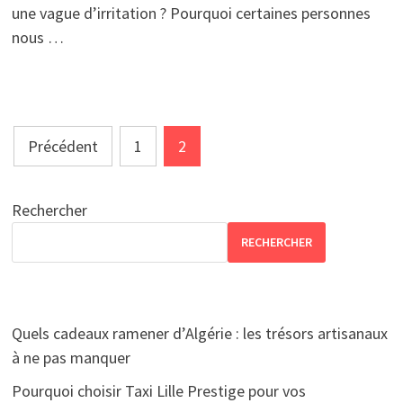
une vague d’irritation ? Pourquoi certaines personnes
nous …
Pagination
Précédent
1
2
des
publications
Rechercher
RECHERCHER
Quels cadeaux ramener d’Algérie : les trésors artisanaux
à ne pas manquer
Pourquoi choisir Taxi Lille Prestige pour vos