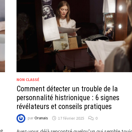
NON CLASSÉ
Comment détecter un trouble de la
personnalité histrionique : 6 signes
révélateurs et conseils pratiques
par
Oranais
17 février 2025
0
s
ée
Avez-vous déjà rencontré quelqu’un qui semble touj