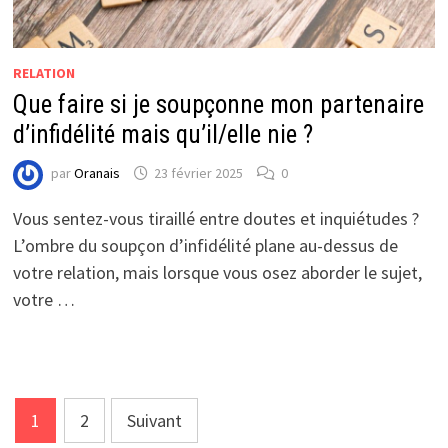
RELATION
Que faire si je soupçonne mon partenaire
d’infidélité mais qu’il/elle nie ?
par
Oranais
23 février 2025
0
Vous sentez-vous tiraillé entre doutes et inquiétudes ?
L’ombre du soupçon d’infidélité plane au-dessus de
votre relation, mais lorsque vous osez aborder le sujet,
votre …
Pagination
1
2
Suivant