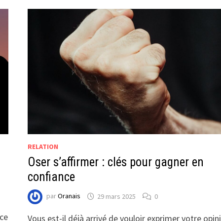
RELATION
Oser s’affirmer : clés pour gagner en
confiance
par
Oranais
29 mars 2025
0
-ce
Vous est-il déjà arrivé de vouloir exprimer votre opin