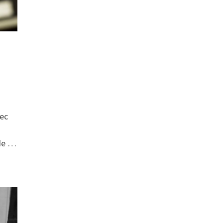
ec
 de …