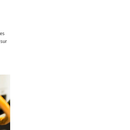
les
 sur