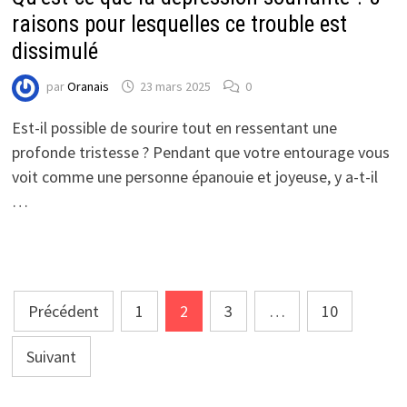
raisons pour lesquelles ce trouble est
dissimulé
par
Oranais
23 mars 2025
0
Est-il possible de sourire tout en ressentant une
profonde tristesse ? Pendant que votre entourage vous
voit comme une personne épanouie et joyeuse, y a-t-il
…
Pagination
Précédent
1
2
3
…
10
des
Suivant
publications